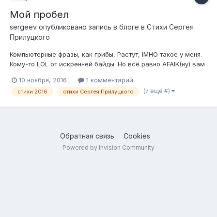
Мой пробел
sergeev
опубликовано запись в блоге в
Стихи Сергея
Прилуцкого
Компьютерные фразы, как грибы, Растут, IMHO такое у меня.
Кому-то LOL от искренней байды. Но всё равно AFAIK(ну) вам
друзья. Не устаю читать RTFM. Инета мир внедряется с
10 ноября, 2016
1 комментарий
трудом. Запоминаю сложновато сленг, То "Пруф", то "Трабл",
(и ещё #)
стихи 2016
стихи Сергея Прилуцкого
то FAQ или ЧАВО. Выискивая фичу и лайфхак, Я юзаю по сай...
Обратная связь
Cookies
Powered by Invision Community