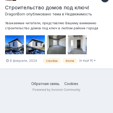
Строительство домов под ключ!
DragonBorn
опубликовано тема в
Недвижимость
Уважаемые читатели, представляю Вашему вниманию
строительство домов под ключ в любом районе города
Астрахань. ● Дома очень тёплые - тёплые полы по всему
периметру дома! ● Индивидуальное отопление - котёл с
развязкой входит в стоимость ● Большие окна ● Проект
дома с планировкой на Ва...
(и ещё #)
8 февраля, 2024
стройка
безпв
Обратная связь
Cookies
Powered by Invision Community