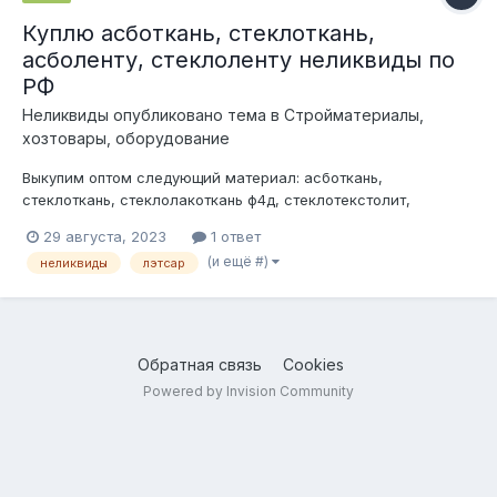
Куплю асботкань, стеклоткань,
асболенту, стеклоленту неликвиды по
РФ
Неликвиды
опубликовано тема в
Стройматериалы,
хозтовары, оборудование
Выкупим оптом следующий материал: асботкань,
стеклоткань, стеклолакоткань ф4д, стеклотекстолит,
текстолит, асболенту, стеклоленту, ленту лэтсар,
29 августа, 2023
1 ответ
полиимидную плёнку, плёнку склф-4д. фторопласт.
(и ещё #)
неликвиды
лэтсар
рассмотрим зарубежные аналоги. по необходимости.
рассмотрим все Ваши предложения. Неликвиды,
невостребованн...
Обратная связь
Cookies
Powered by Invision Community