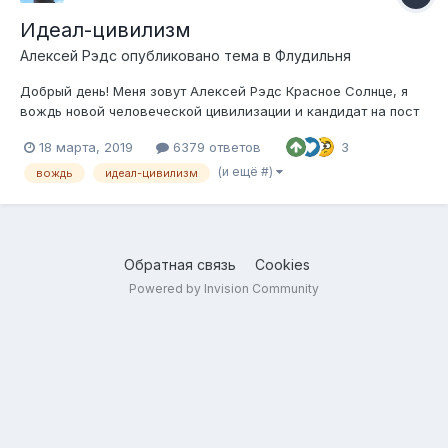
Идеал-цивилизм
Алексей Рэдс
опубликовано тема в
Флудильня
Добрый день! Меня зовут Алексей Рэдс Красное Солнце, я
вождь новой человеческой цивилизации и кандидат на пост
президента России. Я приглашаю всех присоединиться ко
18 марта, 2019
6379 ответов
3
мне в построении на Земле мирового идеал-цивилизма –
общественного строя, в основе которого стоят мудрость,
(и ещё #)
вождь
идеал-цивилизм
нравственность и духо...
Обратная связь
Cookies
Powered by Invision Community