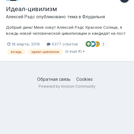
Идеал-цивилизм
Алексей Рэдс
опубликовано тема в
Флудильня
Добрый день! Меня зовут Алексей Рэдс Красное Солнце, я
вождь новой человеческой цивилизации и кандидат на пост
президента России. Я приглашаю всех присоединиться ко
18 марта, 2019
6377 ответов
3
мне в построении на Земле мирового идеал-цивилизма –
общественного строя, в основе которого стоят мудрость,
(и ещё #)
вождь
идеал-цивилизм
нравственность и духо...
Обратная связь
Cookies
Powered by Invision Community