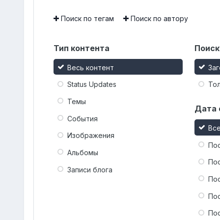
Поиск по тегам
Поиск по автору
Тип контента
Поиск
Весь контент
Заг
Status Updates
Тол
Темы
Дата 
События
Вс
Изображения
По
Альбомы
По
Записи блога
По
По
По