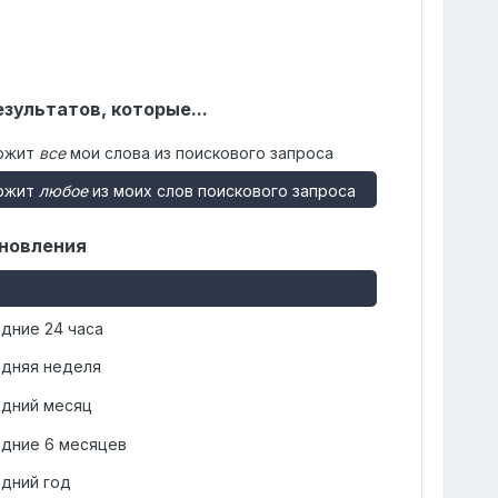
зультатов, которые...
ржит
все
мои слова из поискового запроса
ржит
любое
из моих слов поискового запроса
новления
дние 24 часа
дняя неделя
дний месяц
дние 6 месяцев
дний год