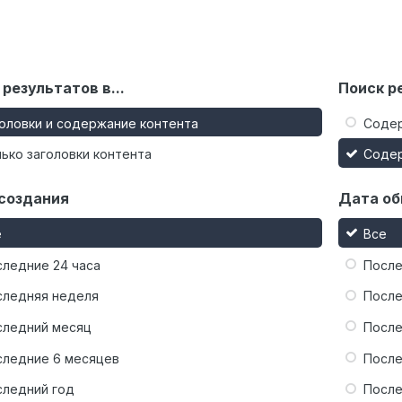
 результатов в...
Поиск ре
оловки и содержание контента
Соде
ько заголовки контента
Соде
создания
Дата об
е
Все
следние 24 часа
После
следняя неделя
После
следний месяц
После
следние 6 месяцев
После
следний год
После