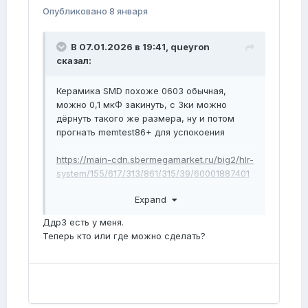
Опубликовано
8 января
В 07.01.2026 в 19:41,
queyron
сказал:
Керамика SMD похоже 0603 обычная,
можно 0,1 мкФ закинуть, с 3ки можно
дёрнуть такого же размера, ну и потом
прогнать memtest86+ для успокоения
https://main-cdn.sbermegamarket.ru/big2/hlr-
system/155/617/313/861/315/39/60001887401
9b0.jpg
Expand
Ддр3 есть у меня.
Теперь кто или где можно сделать?