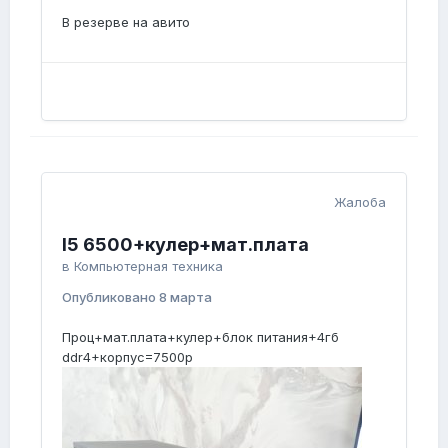
В резерве на авито
Жалоба
I5 6500+кулер+мат.плата
в
Компьютерная техника
Опубликовано
8 марта
Проц+мат.плата+кулер+блок питания+4гб
ddr4+корпус=7500р