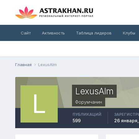
Сайт
Активность
Таблица лидеров
Клубы
Главная
LexusAlm
LexusAlm
Форумчанин
ПУБЛИКАЦИЙ
ЗАРЕГИСТР
599
26 января,