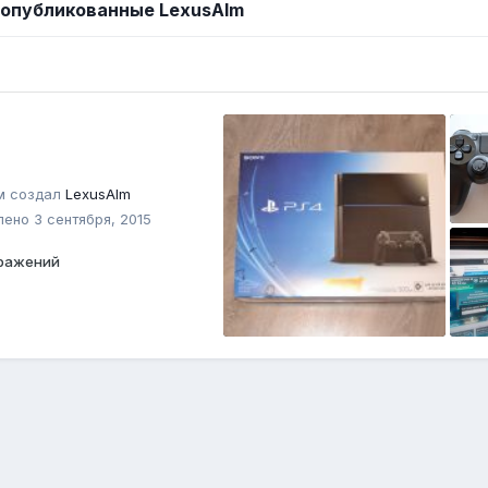
 опубликованные LexusAlm
м создал
LexusAlm
лено
3 сентября, 2015
ражений