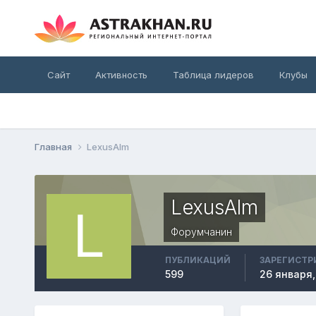
Сайт
Активность
Таблица лидеров
Клубы
Главная
LexusAlm
LexusAlm
Форумчанин
ПУБЛИКАЦИЙ
ЗАРЕГИСТР
599
26 января,