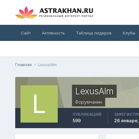
Сайт
Активность
Таблица лидеров
Клубы
Главная
LexusAlm
LexusAlm
Форумчанин
ПУБЛИКАЦИЙ
ЗАРЕГИСТР
599
26 января,