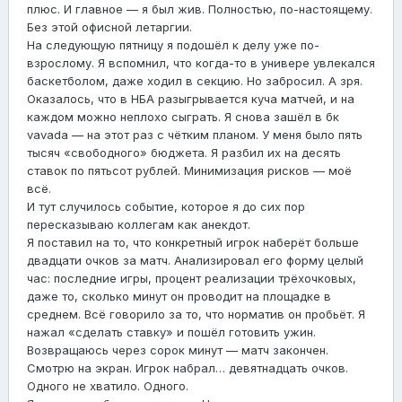
плюс. И главное — я был жив. Полностью, по-настоящему.
Без этой офисной летаргии.
На следующую пятницу я подошёл к делу уже по-
взрослому. Я вспомнил, что когда-то в универе увлекался
баскетболом, даже ходил в секцию. Но забросил. А зря.
Оказалось, что в НБА разыгрывается куча матчей, и на
каждом можно неплохо сыграть. Я снова зашёл в бк
vavada — на этот раз с чётким планом. У меня было пять
тысяч «свободного» бюджета. Я разбил их на десять
ставок по пятьсот рублей. Минимизация рисков — моё
всё.
И тут случилось событие, которое я до сих пор
пересказываю коллегам как анекдот.
Я поставил на то, что конкретный игрок наберёт больше
двадцати очков за матч. Анализировал его форму целый
час: последние игры, процент реализации трёхочковых,
даже то, сколько минут он проводит на площадке в
среднем. Всё говорило за то, что норматив он пробьёт. Я
нажал «сделать ставку» и пошёл готовить ужин.
Возвращаюсь через сорок минут — матч закончен.
Смотрю на экран. Игрок набрал… девятнадцать очков.
Одного не хватило. Одного.