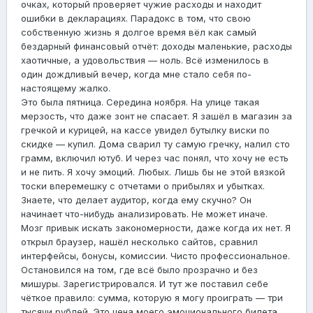
очках, который проверяет чужие расходы и находит
ошибки в декларациях. Парадокс в том, что свою
собственную жизнь я долгое время вёл как самый
бездарный финансовый отчёт: доходы маленькие, расходы
хаотичные, а удовольствия — ноль. Всё изменилось в
один дождливый вечер, когда мне стало себя по-
настоящему жалко.
Это была пятница. Середина ноября. На улице такая
мерзость, что даже зонт не спасает. Я зашёл в магазин за
гречкой и курицей, на кассе увидел бутылку виски по
скидке — купил. Дома сварил ту самую гречку, налил сто
грамм, включил ютуб. И через час понял, что хочу не есть
и не пить. Я хочу эмоций. Любых. Лишь бы не этой вязкой
тоски вперемешку с отчетами о прибылях и убытках.
Знаете, что делает аудитор, когда ему скучно? Он
начинает что-нибудь анализировать. Не может иначе.
Мозг привык искать закономерности, даже когда их нет. Я
открыл браузер, нашёл несколько сайтов, сравнил
интерфейсы, бонусы, комиссии. Чисто профессиональное.
Остановился на том, где всё было прозрачно и без
мишуры. Зарегистрировался. И тут же поставил себе
чёткое правило: сумма, которую я могу проиграть — три
тысячи рублей. Это цена моего эмоционального билета.