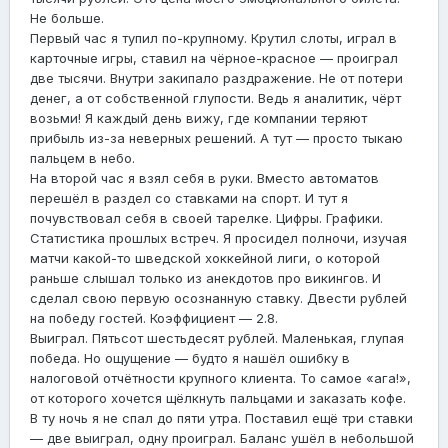
Не больше.
Первый час я тупил по-крупному. Крутил слоты, играл в
карточные игры, ставил на чёрное-красное — проиграл
две тысячи. Внутри закипало раздражение. Не от потери
денег, а от собственной глупости. Ведь я аналитик, чёрт
возьми! Я каждый день вижу, где компании теряют
прибыль из-за неверных решений. А тут — просто тыкаю
пальцем в небо.
На второй час я взял себя в руки. Вместо автоматов
перешёл в раздел со ставками на спорт. И тут я
почувствовал себя в своей тарелке. Цифры. Графики.
Статистика прошлых встреч. Я просидел полночи, изучая
матчи какой-то шведской хоккейной лиги, о которой
раньше слышал только из анекдотов про викингов. И
сделал свою первую осознанную ставку. Двести рублей
на победу гостей. Коэффициент — 2.8.
Выиграл. Пятьсот шестьдесят рублей. Маленькая, глупая
победа. Но ощущение — будто я нашёл ошибку в
налоговой отчётности крупного клиента. То самое «ага!»,
от которого хочется щёлкнуть пальцами и заказать кофе.
В ту ночь я не спал до пяти утра. Поставил ещё три ставки
— две выиграл, одну проиграл. Баланс ушёл в небольшой