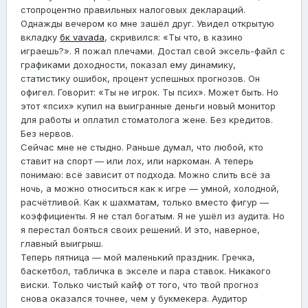
стопроцентно правильных налоговых деклараций.
Однажды вечером ко мне зашёл друг. Увидел открытую
вкладку
бк vavada
, скривился: «Ты что, в казино
играешь?». Я пожал плечами. Достал свой эксель-файл с
графиками доходности, показал ему динамику,
статистику ошибок, процент успешных прогнозов. Он
офигел. Говорит: «Ты не игрок. Ты псих». Может быть. Но
этот «псих» купил на выигранные деньги новый монитор
для работы и оплатил стоматолога жене. Без кредитов.
Без нервов.
Сейчас мне не стыдно. Раньше думал, что любой, кто
ставит на спорт — или лох, или наркоман. А теперь
понимаю: всё зависит от подхода. Можно слить всё за
ночь, а можно относиться как к игре — умной, холодной,
расчётливой. Как к шахматам, только вместо фигур —
коэффициенты. Я не стал богатым. Я не ушёл из аудита. Но
я перестал бояться своих решений. И это, наверное,
главный выигрыш.
Теперь пятница — мой маленький праздник. Гречка,
баскетбол, табличка в экселе и пара ставок. Никакого
виски. Только чистый кайф от того, что твой прогноз
снова оказался точнее, чем у букмекера. Аудитор