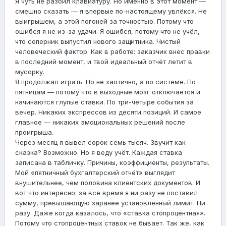
Я чуть не разбил клавиатуру. Но именно в этот момент —
смешно сказать — я впервые по-настоящему увлёкся. Не
выигрышем, а этой погоней за точностью. Потому что
ошибся я не из-за удачи. Я ошибся, потому что не учёл,
что соперник выпустил нового защитника. Чистый
человеческий фактор. Как в работе: заказчик внес правки
в последний момент, и твой идеальный отчёт летит в
мусорку.
Я продолжал играть. Но не хаотично, а по системе. По
пятницам — потому что в выходные мозг отключается и
начинаются глупые ставки. По три-четыре события за
вечер. Никаких экспрессов из десяти позиций. И самое
главное — никаких эмоциональных решений после
проигрыша.
Через месяц я вывел сорок семь тысяч. Звучит как
сказка? Возможно. Но я веду учёт. Каждая ставка
записана в табличку. Причины, коэффициенты, результаты.
Мой «пятничный бухгалтерский отчёт» выглядит
внушительнее, чем половина клиентских документов. И
вот что интересно: за всё время я ни разу не поставил
сумму, превышающую заранее установленный лимит. Ни
разу. Даже когда казалось, что «ставка стопроцентная».
Потому что стопроцентных ставок не бывает. Так же, как