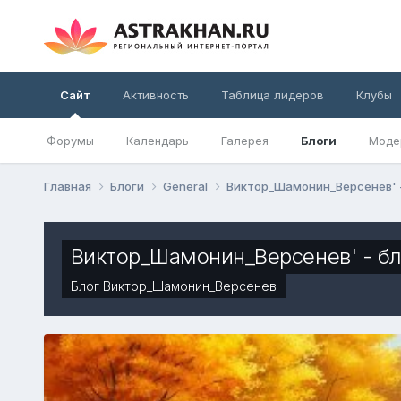
Сайт
Активность
Таблица лидеров
Клубы
Форумы
Календарь
Галерея
Блоги
Моде
Главная
Блоги
General
Виктор_Шамонин_Версенев' 
Виктор_Шамонин_Версенев' - бл
Блог
Виктор_Шамонин_Версенев