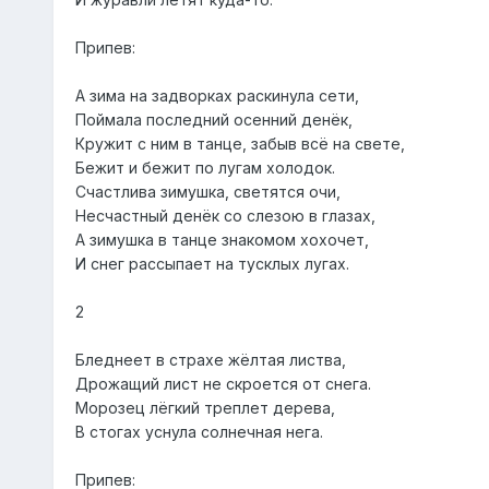
Припев:
А зима на задворках раскинула сети,
Поймала последний осенний денёк,
Кружит с ним в танце, забыв всё на свете,
Бежит и бежит по лугам холодок.
Счастлива зимушка, светятся очи,
Несчастный денёк со слезою в глазах,
А зимушка в танце знакомом хохочет,
И снег рассыпает на тусклых лугах.
2
Бледнеет в страхе жёлтая листва,
Дрожащий лист не скроется от снега.
Морозец лёгкий треплет дерева,
В стогах уснула солнечная нега.
Припев: