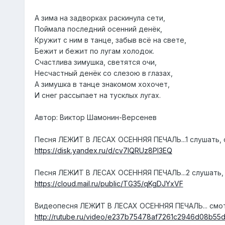
А зима на задворках раскинула сети,
Поймала последний осенний денёк,
Кружит с ним в танце, забыв всё на свете,
Бежит и бежит по лугам холодок.
Счастлива зимушка, светятся очи,
Несчастный денёк со слезою в глазах,
А зимушка в танце знакомом хохочет,
И снег рассыпает на тусклых лугах.
Автор: Виктор Шамонин-Версенев
Песня ЛЕЖИТ В ЛЕСАХ ОСЕННЯЯ ПЕЧАЛЬ...1 слушать, с
https://disk.yandex.ru/d/cv7IQRUz8PI3EQ
Песня ЛЕЖИТ В ЛЕСАХ ОСЕННЯЯ ПЕЧАЛЬ...2 слушать, 
https://cloud.mail.ru/public/TG35/qKgDJYxVF
Видеопесня ЛЕЖИТ В ЛЕСАХ ОСЕННЯЯ ПЕЧАЛЬ... смотр
http://rutube.ru/video/e237b75478af7261c2946d08b55