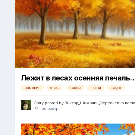
Лежит в лесах осенняя печаль
шамонин
стихи
сказки
песни
видео
Entry posted by
Виктор_Шамонин_Версенев
in
песн
61 просмотр