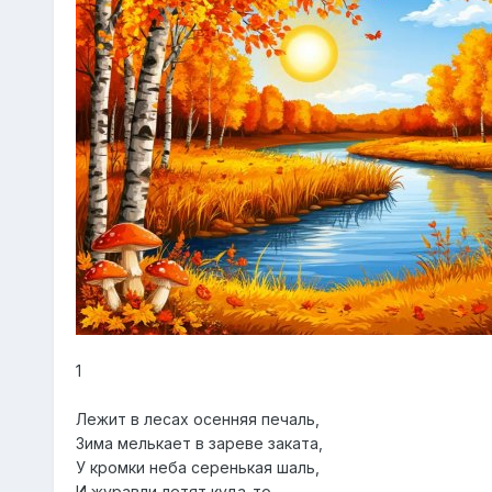
1
Лежит в лесах осенняя печаль,
Зима мелькает в зареве заката,
У кромки неба серенькая шаль,
И журавли летят куда-то.