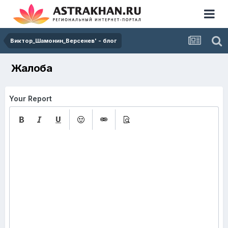
Виктор_Шамонин_Версенев' - блог
Жалоба
Your Report