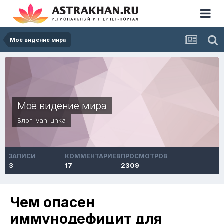
Моё видение мира
Моё видение мира
Блог
ivan_uhka
ЗАПИСИ
КОММЕНТАРИЕВ
ПРОСМОТРОВ
3
17
2309
Чем опасен
иммунодефицит для